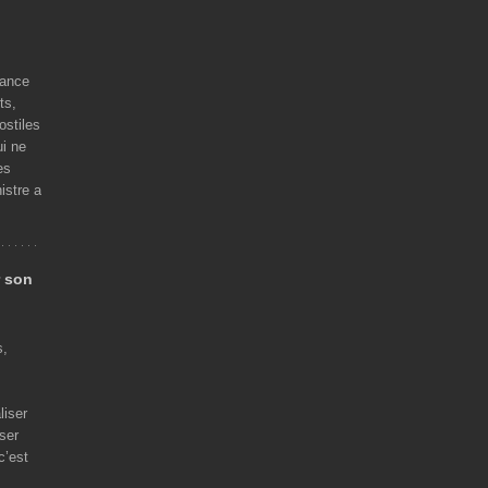
rance
ts,
ostiles
ui ne
es
istre a
r son
s,
liser
iser
c’est