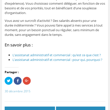
d’expérience). Vous choisissez comment déléguer, en fonction de vos
besoins et de vos priorités, tout en bénéficiant d’une souplesse
d’organisation.
Vous avez un surcroît d’activité ? Des salariés absents pour une
durée indéterminée ? Vous pouvez faire appel à mes services à tout
moment, pour un besoin ponctuel ou régulier, sans minimum de
durée, sans engagement dans le temps.
En savoir plus :
L’assistanat administratif et commercial : qu’est ce que c’est ?
L’assistanat administratif et commercial : pour qui, pourquoi ?
Partager :
C
C
C
l
l
l
i
i
i
q
q
q
30 décembre 2015
u
u
u
e
e
e
z
z
z
p
p
p
o
o
o
u
u
u
r
r
r