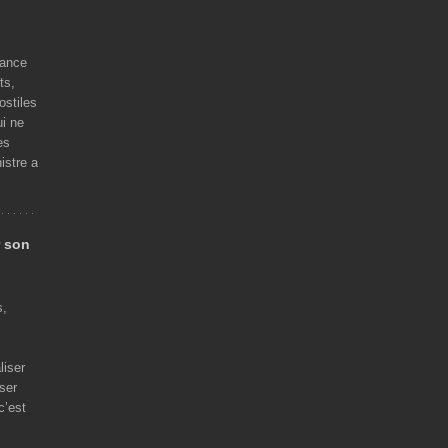
rance
ts,
ostiles
ui ne
es
istre a
r son
s,
liser
iser
c’est